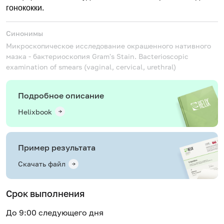
гонококки.
Синонимы
Микроскопическое исследование окрашенного нативного
мазка - бактериоскопия
Gram's Stain. Bacterioscopic
examination of smears (vaginal, cervical, urethral)
Подробное описание
Helixbook
Пример результата
Скачать файл
Срок выполнения
До 9:00 следующего дня