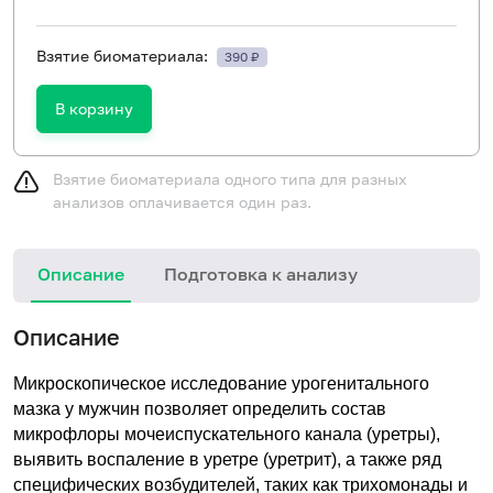
Взятие биоматериала:
390 ₽
В корзину
Взятие биоматериала одного типа для разных
анализов оплачивается один раз.
Описание
Подготовка к анализу
М
Описание
у
Микроскопическое исследование урогенитального
мазка у мужчин позволяет определить состав
микрофлоры мочеиспускательного канала (уретры),
выявить воспаление в уретре (уретрит), а также ряд
специфических возбудителей, таких как трихомонады и