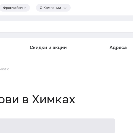
Франчайзинг
О Компании
Скидки и акции
Адреса
мках
ови в Химках