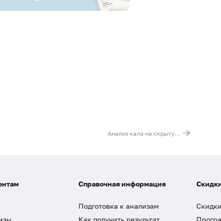
Анализ кала на скрытую кровь (гемоглобин/трансферрин)
ентам
Справочная информация
Скидки
Подготовка к анализам
Скидки
изы
Как получить результат
Програ