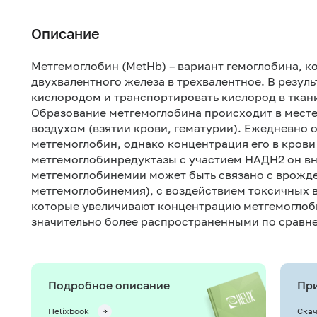
Описание
Метгемоглобин (MetHb) – вариант гемоглобина, к
двухвалентного железа в трехвалентное. В резуль
кислородом и транспортировать кислород в ткани
Образование метгемоглобина происходит в месте
воздухом (взятии крови, гематурии). Ежедневно о
метгемоглобин, однако концентрация его в крови
метгемоглобинредуктазы с участием НАДН2 он вн
метгемоглобинемии может быть связано с врожд
метгемоглобинемия), с воздействием токсичных 
которые увеличивают концентрацию метгемоглоб
значительно более распространенными по сравн
Подробное описание
При
Helixbook
Скач