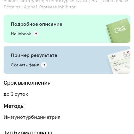
Alpha-1-Antitrypsin; A1-Antitrypsin ; A1AT ; AAT ; Acute Phase
Proteins ; Alpha1-Protease Inhibitor
Подробное описание
Helixbook
Пример результата
Скачать файл
Срок выполнения
до 3 суток
Методы
Иммунотурбидиметрия
Тип биоматериала