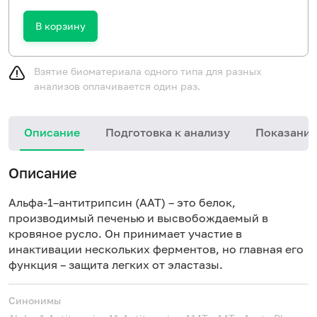
В корзину
Взятие биоматериала одного типа для разных
анализов оплачивается один раз.
Описание
Подготовка к анализу
Показания
Описание
Альфа-1–антитрипсин (ААТ) – это белок,
производимый печенью и высвобождаемый в
кровяное русло. Он принимает участие в
инактивации нескольких ферментов, но главная его
функция – защита легких от эластазы.
Синонимы