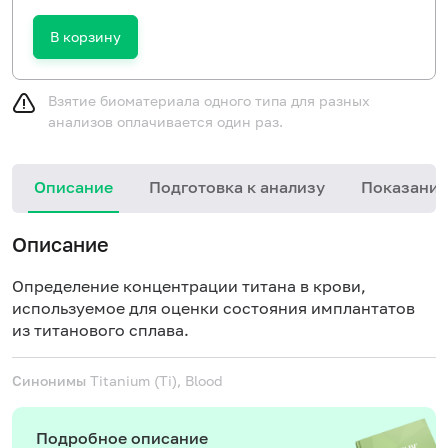
В корзину
Взятие биоматериала одного типа для разных
анализов оплачивается один раз.
Описание
Подготовка к анализу
Показания
Описание
Определение концентрации титана в крови,
используемое для оценки состояния имплантатов
из титанового сплава.
Синонимы
Titanium (Ti), Blood
Подробное описание