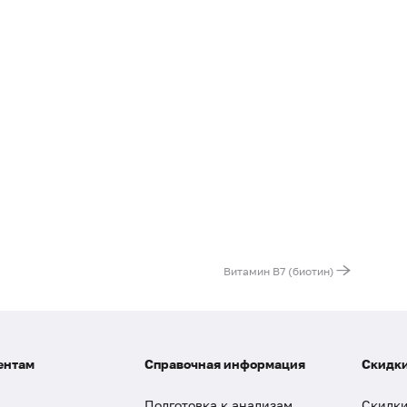
Витамин B7 (биотин)
ентам
Справочная информация
Скидки
Подготовка к анализам
Скидки