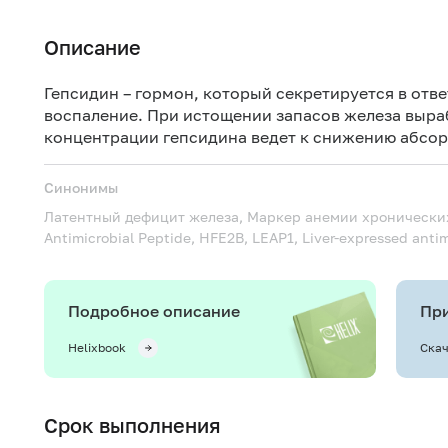
Описание
Гепсидин – гормон, который секретируется в отв
воспаление. При истощении запасов железа выра
концентрации гепсидина ведет к снижению абсор
Синонимы
Латентный дефицит железа, Маркер анемии хронически
Antimicrobial Peptide, HFE2B, LEAP1, Liver-expressed antimi
Подробное описание
При
Helixbook
Скач
Срок выполнения