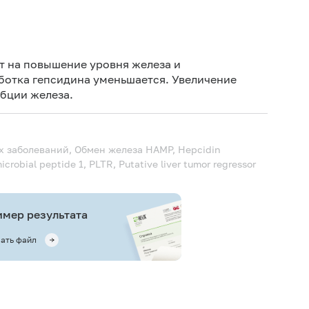
Не кури
ет на повышение уровня железа и
ботка гепсидина уменьшается. Увеличение
бции железа.
х заболеваний, Обмен железа
HAMP, Hepcidin
crobial peptide 1, PLTR, Putative liver tumor regressor
мер результата
ать файл