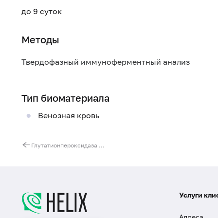
до 9 суток
Методы
Твердофазный иммуноферментный анализ
Тип биоматериала
Венозная кровь
Глутатионпероксидаза в эритроцитах
Услуги кли
Адреса