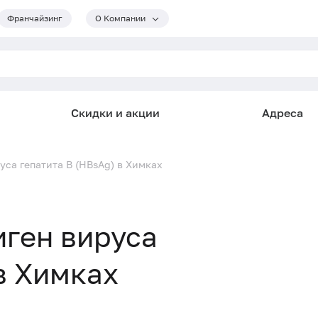
Франчайзинг
О Компании
Скидки и акции
Адреса
са гепатита B (HBsAg) в Химках
ген вируса
в Химках