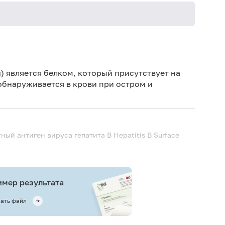
Не кури
) является белком, который присутствует на
обнаруживается в крови при остром и
тный антиген вируса гепатита B
Hepatitis B Surface
мер результата
ать файл