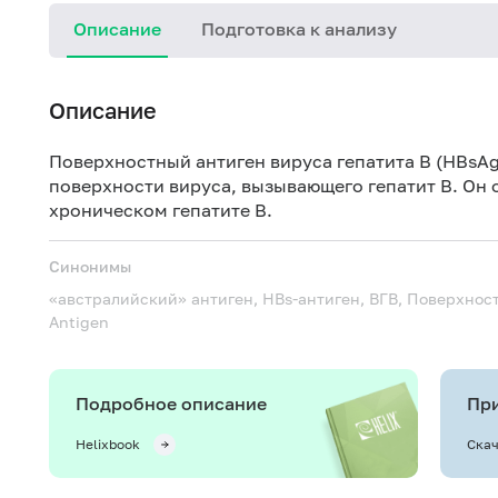
Описание
Подготовка к анализу
Описание
Поверхностный антиген вируса гепатита В (HВsAg
поверхности вируса, вызывающего гепатит В. Он 
хроническом гепатите В.
Синонимы
«австралийский» антиген, HBs-антиген, ВГВ, Поверхнос
Antigen
Подробное описание
При
Helixbook
Скач