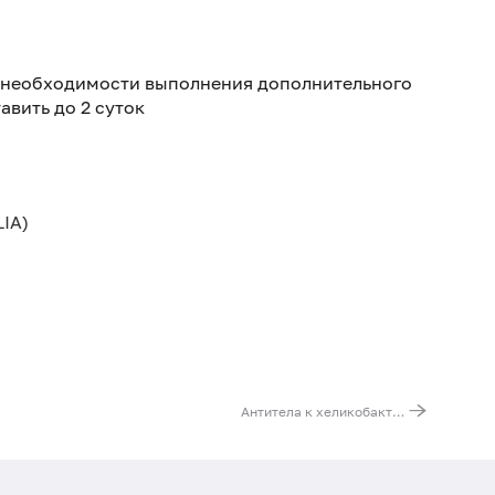
я необходимости выполнения дополнительного
авить до 2 суток
IA)
Антитела к хеликобактеру пилори (Helicobacter pylori, IgA)