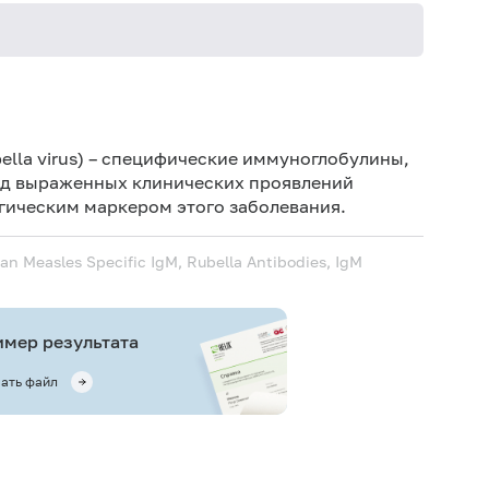
Не кури
ella virus) – специфические иммуноглобулины,
од выраженных клинических проявлений
гическим маркером этого заболевания.
an Measles Specific IgM, Rubella Antibodies, IgM
мер результата
ать файл