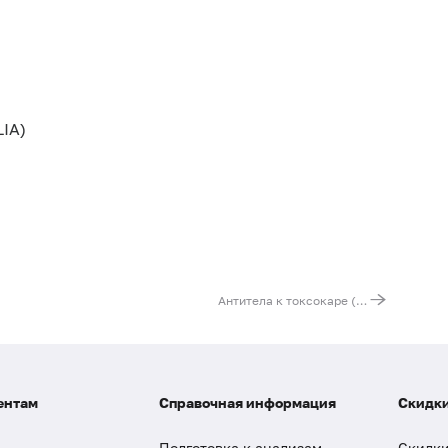
IA)
Антитела к токсокаре (Toxocara, IgG), титр
ентам
Справочная информация
Скидки
Подготовка к анализам
Скидки