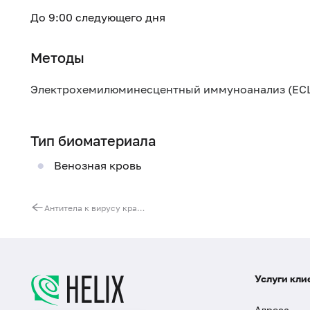
До 9:00 следующего дня
Методы
Электрохемилюминесцентный иммуноанализ (ECL
Тип биоматериала
Венозная кровь
Антитела к вирусу краснухи (Rubella, IgG), количественно
Услуги кли
Адреса