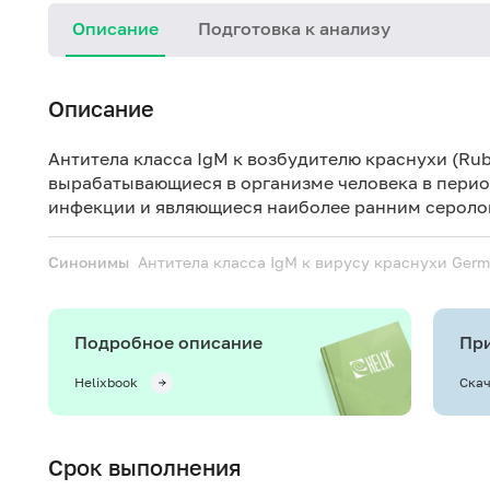
Описание
Подготовка к анализу
Описание
Антитела класса IgM к возбудителю краснухи (Rub
вырабатывающиеся в организме человека в пери
инфекции и являющиеся наиболее ранним сероло
Синонимы
Антитела класса IgM к вирусу краснухи
Germ
Подробное описание
При
Helixbook
Скач
Срок выполнения