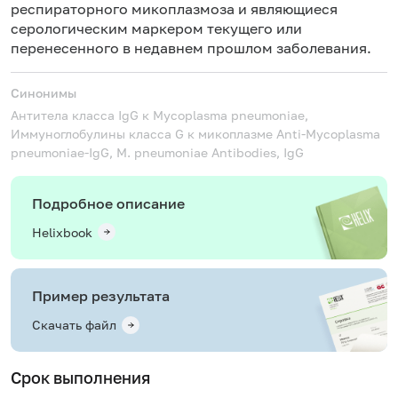
респираторного микоплазмоза и являющиеся
серологическим маркером текущего или
перенесенного в недавнем прошлом заболевания.
Синонимы
Антитела класса IgG к Mycoplasma pneumoniae,
Иммуноглобулины класса G к микоплазме
Anti-Mycoplasma
pneumoniae-IgG, M. pneumoniae Antibodies, IgG
Подробное описание
Helixbook
Пример результата
Скачать файл
Срок выполнения