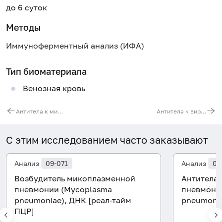
до 6 суток
Методы
Иммуноферментный анализ (ИФА)
Тип биоматериала
Венозная кровь
Антитела к микоплазме пневмониа (Mycoplasma pneumoniae, IgA)
Антитела к вирусу герпеса (HHV 6, IgG)
С этим исследованием часто заказывают
Анализ
09-071
Анализ
07
Возбудитель микоплазменной
Антитела 
пневмонии (Mycoplasma
пневмони
pneumoniae), ДНК [реал-тайм
pneumonia
ПЦР]