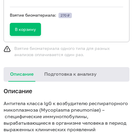
Взятие биоматериала:
270 ₽
В корзину
Взятие биоматериала одного типа для разных
анализов оплачивается один раз.
Описание
Подготовка к анализу
Н
Описание
Антитела класса IgG к возбудителю респираторного
микоплазмоза (Mycoplasma pneumoniae) –
специфические иммуноглобулины,
вырабатывающиеся в организме человека в период
выраженных клинических проявлений