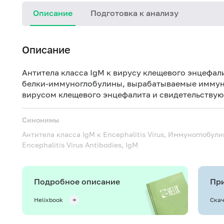
Описание
Подготовка к анализу
Описание
Антитела класса IgM к вирусу клещевого энцефа
белки-иммуноглобулины, вырабатываемые иммунн
вирусом клещевого энцефалита и свидетельствую
Синонимы
Антитела класса IgM к Encephalitis Virus, Иммуноглобул
Encephalitis Virus Antibodies, IgM
Подробное описание
При
Helixbook
Скач