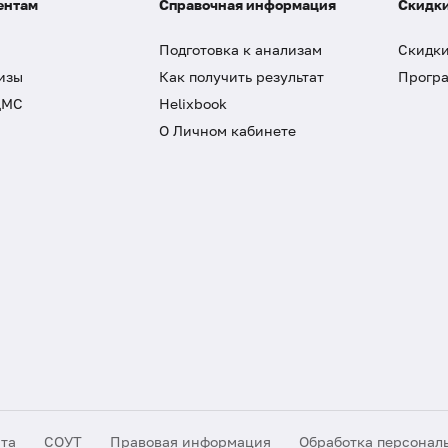
ентам
Справочная информация
Скидки
Подготовка к анализам
Скидки
изы
Как получить результат
Програ
ДМС
Helixbook
О Личном кабинете
йта
СОУТ
Правовая информация
Обработка персонал