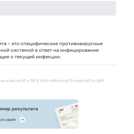
Не кури
лита – это специфические противовирусные
ой системой в ответ на инфицирование
щие о текущей инфекции.
ины класса M к ВКЭ
Anti–Arboviral Encephalitis IgM,
мер результата
ать файл