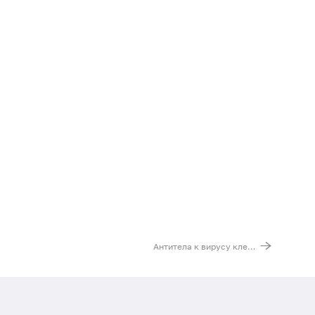
Антитела к вирусу клещевого энцефалита (TBEV, IgG)