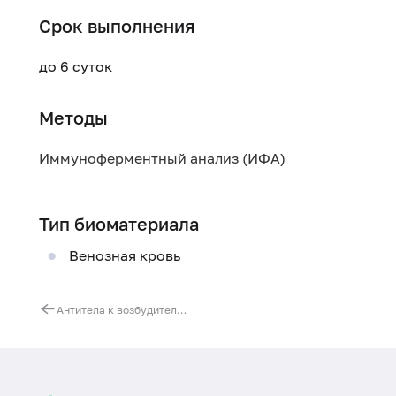
Срок выполнения
до 6 суток
Методы
Иммуноферментный анализ (ИФА)
Тип биоматериала
Венозная кровь
Антитела к возбудителю коклюша и паракоклюша (Bordetella pertussis/parapertussis)