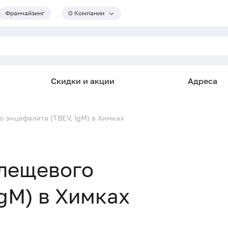
Франчайзинг
О Компании
Скидки и акции
Адреса
о энцефалита (TBEV, IgM) в Химках
клещевого
gM) в Химках