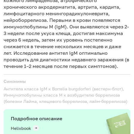
кожного лимфаденоза, атрофического
хронического акродерматита, артрита, кардита,
лимфоцитарного менингорадикулоневрита,
нейроборрелиоза. Первыми в крови появляются
иммуноглобулины M (IgM). Они выявляются через 2-
3 недели после укуса клеща, достигая максимума
через 6 недель, затем их уровень постепенно
снижается в течение нескольких месяцев и даже
лет. Исследование антител IgM оптимально
проводить для диагностики недавнего заражения (в
течение 1–2 месяцев после первых симптомов).
Синонимы
Антитела класса IgM к Borrelia burgdorferi (вестерн-блот),
Иммуноглобулины класса M к возбудителю боррелиоза
(болезни Лайма, клещевого боррелиоза, лайм-боррелиоза)
Подробное описание
Helixbook