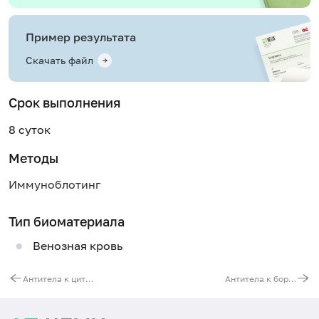
Пример результата
Скачать файл
Срок выполнения
8 суток
Методы
Иммуноблотинг
Тип биоматериала
Венозная кровь
Антитела к цитомегаловирусу (Cytomegalovirus, IgG) (иммуноблот)
Антитела к боррелии (Borrelia, IgG) (иммуноблот)