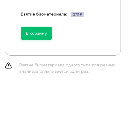
Взятие биоматериала:
270 ₽
принимать пищу в течение 2-3 часов до исследования,
В корзину
газированную воду.
курить в течение 30 минут до исследования.
Взятие биоматериала одного типа для разных
анализов оплачивается один раз.