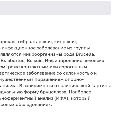
Не 
не
рская, гибралтарская, кипрская,
Не 
– инфекционное заболевание из группы
 являются микроорганизмы рода Brucella.
Br. abortus, Br. suis. Инфицирование человека
м, реже контактным или аэрогенным.
ргическое заболевание со склонностью к
имущественным поражением опорно-
ганизма. В зависимости от клинической картины
идуальную форму бруцеллеза. Наиболее
муноферментный анализ (ИФА), который
ссовых обследованиях.