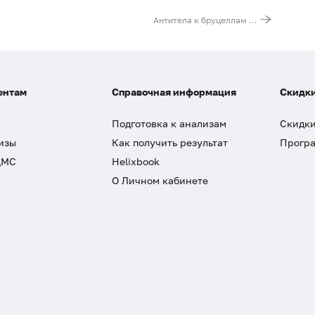
Антитела к бруцеллам (Brucella, IgG)
ентам
Справочная информация
Скидки
Подготовка к анализам
Скидки
изы
Как получить результат
Програ
ДМС
Helixbook
О Личном кабинете