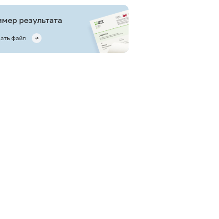
мер результата
ать файл