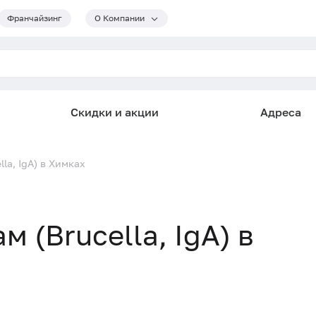
Франчайзинг
О Компании
Скидки и акции
Адреса
la, IgА) в Химках
 (Brucella, IgА) в