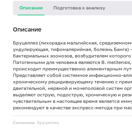
Описание
Подготовка к анализу
Описание
Бруцеллез (лихорадка мальтийская, средиземномо
ундулирующая, тифомалярийная, болезнь Банга) 
бактериальных зоонозов, возбудителем которого
Патогенными для человека являются В. melitensis, 
происходит преимущественно алиментарным путе
Представляет собой системное инфекционно-алле
хроническому рецидивирующему течению с пре
двигательной, нервной и мочеполовой систем ор
выделяют острую, подострую, хроническую и рез
чувствительным в настоящее время является им
рекомендуют в качестве экспресс-метода при ма
Синонимы
Бруцеллез