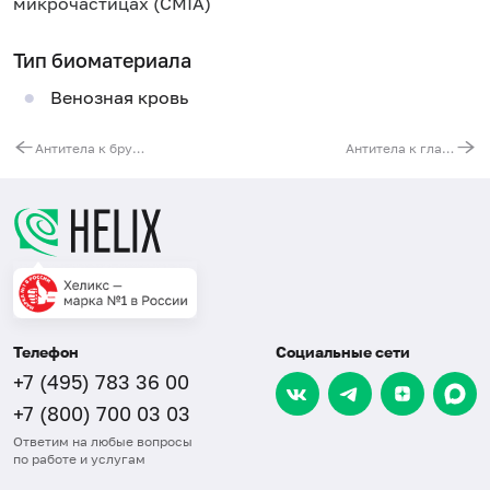
микрочастицах (CMIA)
Тип биоматериала
Венозная кровь
Антитела к бруцеллам (Brucella, IgG)
Антитела к главному белку наружной мембраны МОМР и мембраноассоциированному плазмидному белку Pgp3 Chlamydia trachomatis, IgG
Телефон
Социальные сети
+7 (495) 783 36 00
+7 (800) 700 03 03
Ответим на любые вопросы
по работе и услугам