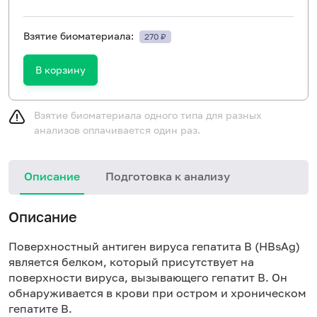
Взятие биоматериала:
270 ₽
В корзину
Взятие биоматериала одного типа для разных
анализов оплачивается один раз.
Описание
Подготовка к анализу
Н
Описание
Поверхностный антиген вируса гепатита В (HВsAg)
является белком, который присутствует на
поверхности вируса, вызывающего гепатит В. Он
обнаруживается в крови при остром и хроническом
гепатите В.