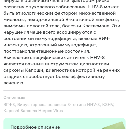
вируса в организме является фактором риска
развития опухолевого заболевания. HHV-8 может
быть этиологическим фактором множественной
миеломы, неходжкинской В-клеточной лимфомы,
лимфомы полостей тела, болезни Кастлемана. Эти
нарушения чаще всего ассоциируются с
состояниями иммунодефицита, включая ВИЧ-
инфекцию, ятрогенный иммунодефицит,
посттрансплантационные состояния.
Выявление специфических антител к HHV-8
является важным инструментом диагностики
саркомы Капоши, диагностика которой на ранних
стадиях способствует более эффективному
лечению.
Синонимы
ВГЧ-8, Вирус герпеса человека 8-го типа
HHV-8, KSHV,
Kaposhi Sarсoma Herpes Virus
Подробное описание