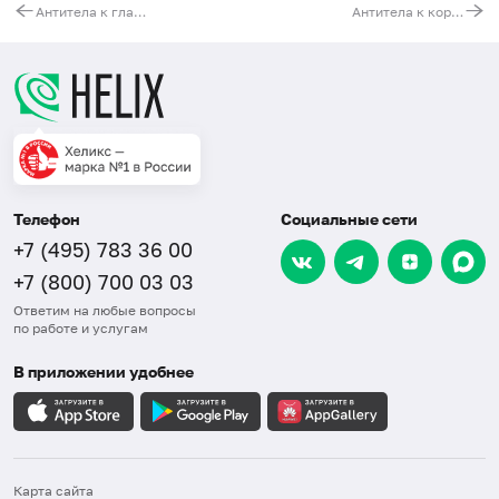
Антитела к главному белку наружной мембраны МОМР и мембраноассоциированному плазмидному белку Pgp3 Chlamydia trachomatis, IgG
Антитела к коронавирусу SARS-CoV-2 (COVID19), к спайковому (S) и нуклеокапсидному (N) белкам, IgG, качественно
Телефон
Социальные сети
+7 (495) 783 36 00
+7 (800) 700 03 03
Ответим на любые вопросы
по работе и услугам
В приложении удобнее
Карта сайта