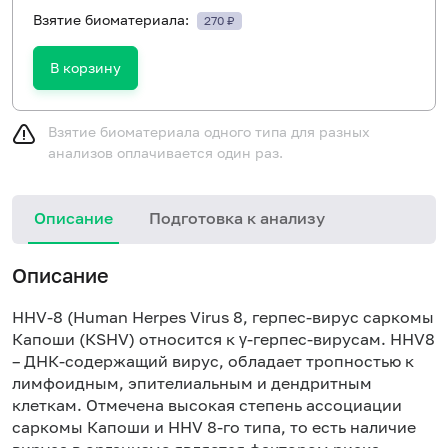
Взятие биоматериала:
270 ₽
В корзину
Взятие биоматериала одного типа для разных
анализов оплачивается один раз.
Описание
Подготовка к анализу
Н
Описание
HHV-8 (Human Herpes Virus 8, герпес-вирус саркомы
Капоши (КSHV) относится к γ-герпес-вирусам. HHV8
– ДНК-содержащий вирус, обладает тропностью к
лимфоидным, эпителиальным и дендритным
клеткам. Отмечена высокая степень ассоциации
саркомы Капоши и HHV 8-го типа, то есть наличие