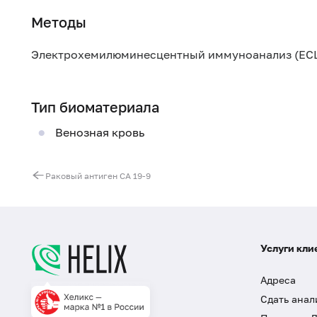
Методы
Электрохемилюминесцентный иммуноанализ (ECL
Тип биоматериала
Венозная кровь
Раковый антиген CA 19-9
Услуги кли
Адреса
Сдать анал