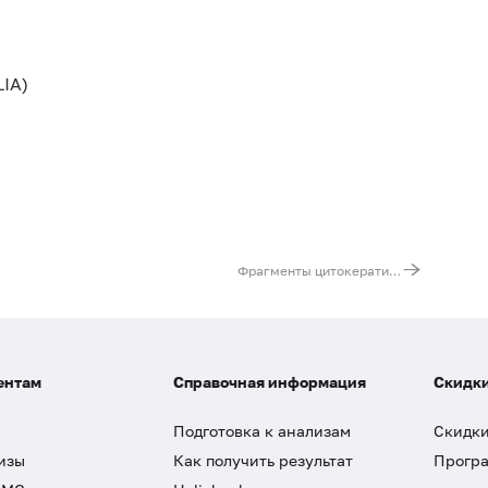
IA)
Фрагменты цитокератина 19 CYFRA 21-1
ентам
Справочная информация
Скидки
Подготовка к анализам
Скидки
изы
Как получить результат
Програ