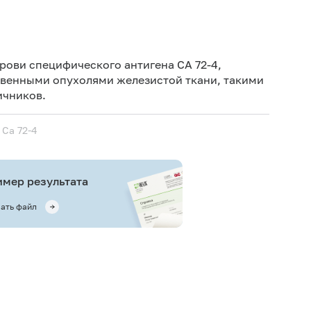
Не кури
рови специфического антигена СА 72-4,
твенными опухолями железистой ткани, такими
ичников.
 Cа 72-4
мер результата
ать файл