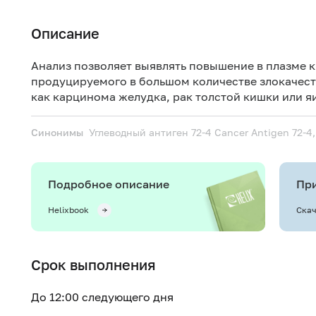
Описание
Анализ позволяет выявлять повышение в плазме к
продуцируемого в большом количестве злокачес
как карцинома желудка, рак толстой кишки или я
Синонимы
Углеводный антиген 72-4
Cancer Antigen 72-4,
Подробное описание
При
Helixbook
Скач
Срок выполнения
До 12:00 следующего дня