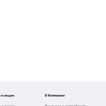
 и акции
О Компании
 и акции
Лицензии и сертификаты