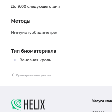
До 9:00 следующего дня
Методы
Иммунотурбидиметрия
Тип биоматериала
Венозная кровь
Суммарные иммуноглобулины A (IgA) в сыворотке
Услуги кли
Адреса