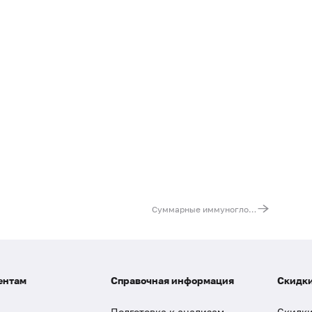
Суммарные иммуноглобулины M (IgM) в сыворотке
ентам
Справочная информация
Скидки
Подготовка к анализам
Скидки