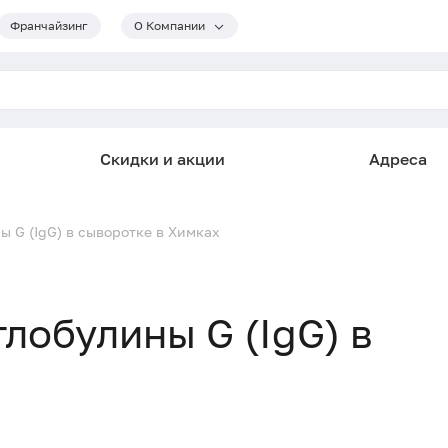
Франчайзинг
О Компании
Скидки и акции
Адреса
 G (IgG) в сыворотке в Химках
обулины G (IgG) в