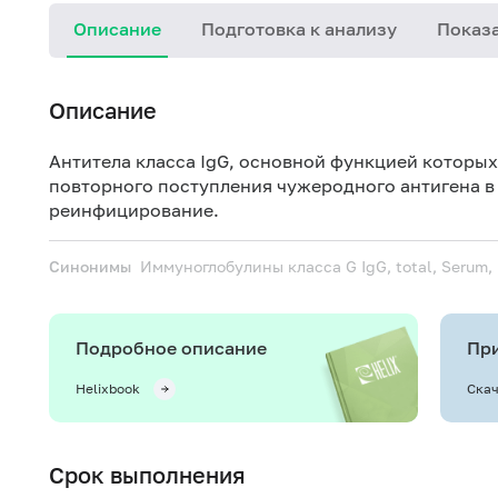
Описание
Подготовка к анализу
Показа
Описание
Антитела класса IgG, основной функцией которых
повторного поступления чужеродного антигена в
реинфицирование.
Синонимы
Иммуноглобулины класса G
IgG, total, Serum
Подробное описание
При
Helixbook
Скач
Срок выполнения