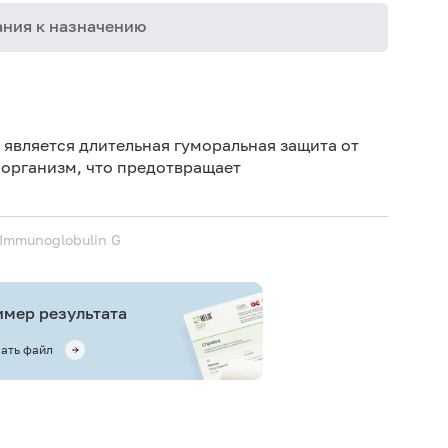
ния к назначению
Дет
Не 
 является длительная гуморальная защита от
не
 организм, что предотвращает
Ис
ис
, Immunoglobulin G
Не 
мер результата
ать файл