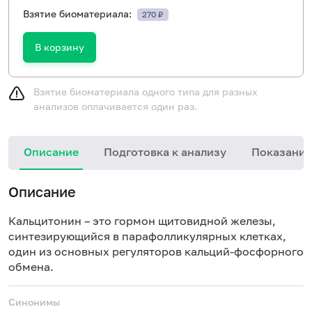
Взятие биоматериала:
270 ₽
В корзину
Взятие биоматериала одного типа для разных
анализов оплачивается один раз.
Описание
Подготовка к анализу
Показания
Описание
Кальцитонин – это гормон щитовидной железы,
синтезирующийся в парафолликулярных клетках,
один из основных регуляторов кальций-фосфорного
обмена.
Синонимы