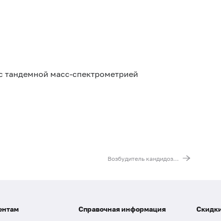
с тандемной масс-спектрометрией
Возбудитель кандидоза (Candida albicans), ДНК [реал-тайм ПЦР]
ентам
Справочная информация
Скидки