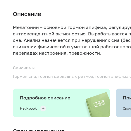
Описание
Мелатонин – основной гормон эпифиза, регулир
антиоксидантной активностью. Вырабатывается 
сна. Анализ назначается при нарушениях сна (бе
снижении физической и умственной работоспосо
перепадах настроения, тревожности.
Синонимы
Гормон сна, гормон циркадных ритмов, гормон эпифиза
Подробное описание
При
Helixbook
Скач