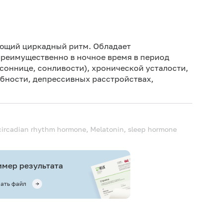
ующий циркадный ритм. Обладает
преимущественно в ночное время в период
ссоннице, сонливости), хронической усталости,
бности, депрессивных расстройствах,
circadian rhythm hormone, Melatonin, sleep hormone
мер результата
ать файл