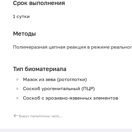
Срок выполнения
1 сутки
Методы
Полимеразная цепная реакция в режиме реально
Тип биоматериала
Мазок из зева (ротоглотки)
Соскоб урогенитальный (ПЦР)
Соскоб с эрозивно-язвенных элементов
Вирус папилломы человека (Human Papillomavirus) высокого канцерогенного риска (16, 18, 31, 33, 35, 39, 45, 51, 52, 56, 58, 59), ДНК генотипирование [реал-тайм ПЦР]