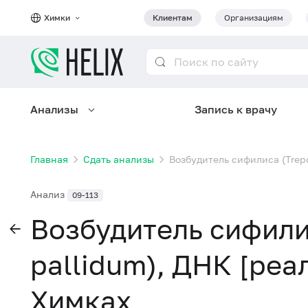
Химки
Клиентам
Организациям
Анализы
Запись к врачу
Главная
Сдать анализы
Возбудитель сифилиса (Trep
Анализ
09-113
Возбудитель сифили
pallidum), ДНК [реа
Химках