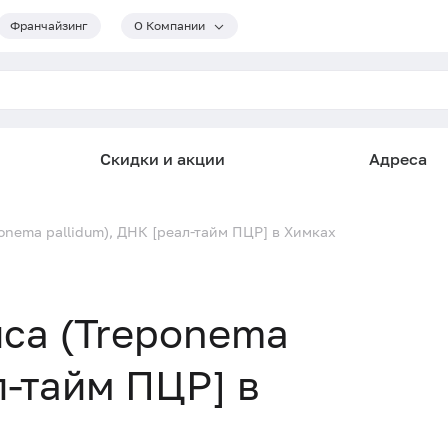
Франчайзинг
О Компании
Скидки и акции
Адреса
onema pallidum), ДНК [реал-тайм ПЦР] в Химках
са (Treponema
л-тайм ПЦР] в