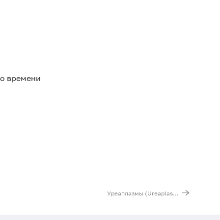
го времени
Уреаплазмы (Ureaplasma spp.), ДНК [реал-тайм ПЦР], количественно