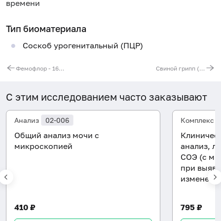
времени
Тип биоматериала
Соскоб урогенитальный (ПЦР)
Фемофлор - 16 [реал-тайм ПЦР]
Свиной грипп (Influenza virus A/H1N1, sw2009), РНК [реал-тайм ПЦР]
С этим исследованием часто заказывают
Анализ
02-006
Комплекс
Общий анализ мочи с
Клиническ
микроскопией
анализ, л
СОЭ (с ми
при выявл
изменени
410 ₽
795 ₽