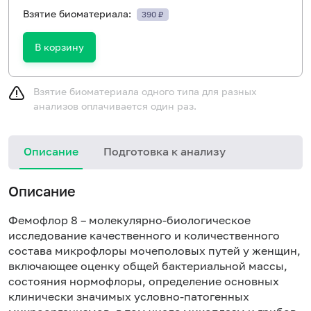
Взятие биоматериала:
390 ₽
В корзину
Взятие биоматериала одного типа для разных
анализов оплачивается один раз.
Описание
Подготовка к анализу
Ж
Описание
у
р
Фемофлор 8 – молекулярно-биологическое
ч
исследование качественного и количественного
состава микрофлоры мочеполовых путей у женщин,
включающее оценку общей бактериальной массы,
состояния нормофлоры, определение основных
клинически значимых условно-патогенных