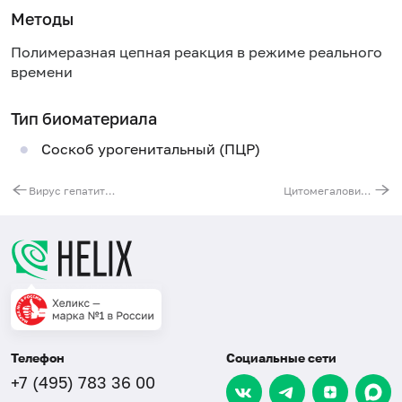
Методы
Полимеразная цепная реакция в режиме реального
времени
Тип биоматериала
Соскоб урогенитальный (ПЦР)
Вирус гепатита C (HCV), РНК [реал-тайм ПЦР], количественно, высокочувствительный метод
Цитомегаловирус (Cytomegalovirus), ДНК, количественно [реал-тайм ПЦР]
Телефон
Социальные сети
+7 (495) 783 36 00