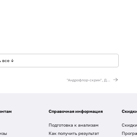
 все ↓
"Андрофлор-скрин", ДНК количественно [реал-тайм ПЦР]
ентам
Справочная информация
Скидки
Подготовка к анализам
Скидки
изы
Как получить результат
Програ