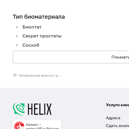
Тип биоматериала
Биоптат
Секрет простаты
Соскоб
Показать
Типирование вируса гриппа А (Influenza virus A) (H1N1, H3N2)
Услуги кли
Адреса
Сдать анал