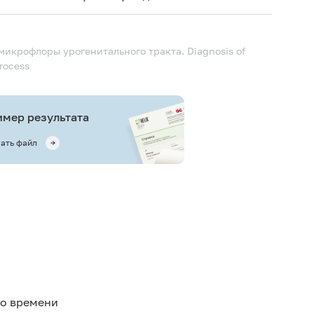
 микрофлоры урогенитального тракта.
Diagnosis of
process
мер результата
ать файл
го времени