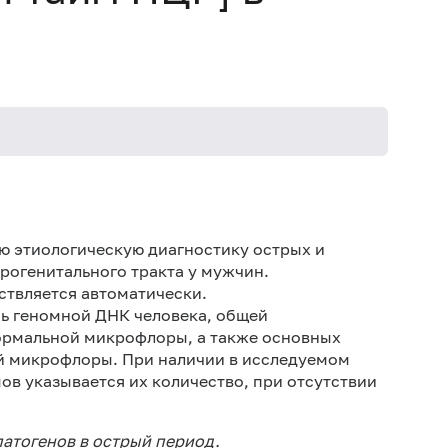
Мо
Иск
ю этиологическую диагностику острых и
рогенитального тракта у мужчин.
Муж
ствляется автоматически.
Муж
ень геномной ДНК человека, общей
час
ормальной микрофлоры, а также основных
й микрофлоры. При наличии в исследуемом
в указывается их количество, при отсутствии
атогенов в острый период.