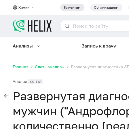
Химки
Клиентам
Организациям
Анализы
Запись к врачу
Главная
Сдать анализы
Развернутая диагностика ЗП
Анализ
09-172
Развернутая диагн
мужчин ("Андрофлор
количественно [реа