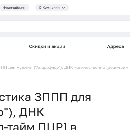
Франчайзинг
О Компании
Скидки и акции
Адреса
ПП для мужчин ("Андрофлор"), ДНК количественно [реал-тайм
остика ЗППП для
"), ДНК
л-тайм ПЦР] в