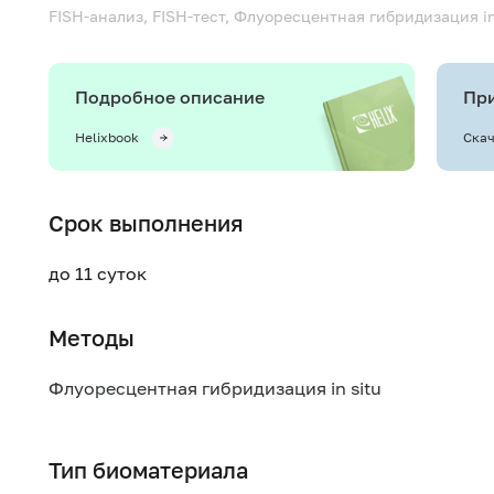
FISH-анализ, FISH-тест, Флуоресцентная гибридизация in
Подробное описание
При
Helixbook
Скач
Срок выполнения
до 11 суток
Методы
Флуоресцентная гибридизация in situ
Тип биоматериала