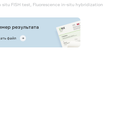
 situ
FISH test, Fluorescence in-situ hybridization
мер результата
ать файл