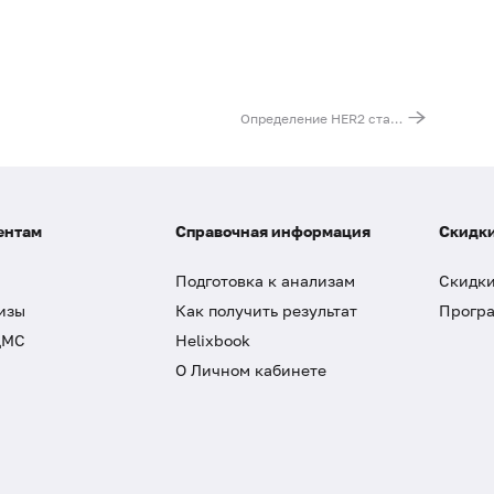
Определение HER2 статуса опухоли методом FISH
ентам
Справочная информация
Скидки
Подготовка к анализам
Скидки
изы
Как получить результат
Програ
ДМС
Helixbook
О Личном кабинете