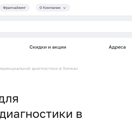
Франчайзинг
О Компании
Скидки и акции
Адреса
ференциальной диагностики в Химках
для
диагностики в