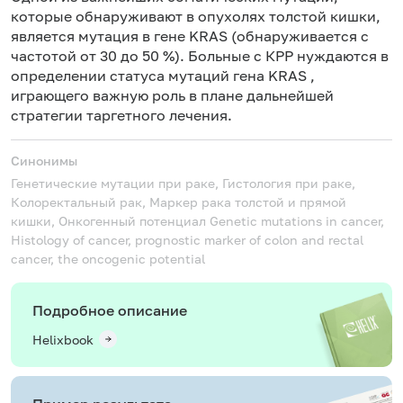
которые обнаруживают в опухолях толстой кишки,
является мутация в гене KRAS (обнаруживается с
частотой от 30 до 50 %). Больные с КРР нуждаются в
определении статуса мутаций гена KRAS ,
играющего важную роль в плане дальнейшей
стратегии таргетного лечения.
Синонимы
Генетические мутации при раке, Гистология при раке,
Колоректальный рак, Маркер рака толстой и прямой
кишки, Онкогенный потенциал
Genetic mutations in cancer,
Histology of cancer, prognostic marker of colon and rectal
cancer, the oncogenic potential
Подробное описание
Helixbook