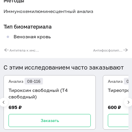
Методы
Иммунохемилюминесцентный анализ
Тип биоматериала
Венозная кровь
Антитела к инсулину, IgG
Антифосфолипидные антитела, IgM
С этим исследованием часто заказывают
Анализ
08-116
Анализ
08
Тироксин свободный (Т4
Тиреотроп
свободный)
695 ₽
600 ₽
Заказать