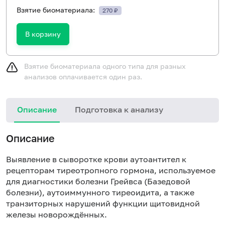
Взятие биоматериала:
270 ₽
В корзину
Взятие биоматериала одного типа для разных
анализов оплачивается один раз.
Описание
Подготовка к анализу
Н
Описание
Выявление в сыворотке крови аутоантител к
рецепторам тиреотропного гормона, используемое
для диагностики болезни Грейвса (Базедовой
болезни), аутоиммунного тиреоидита, а также
транзиторных нарушений функции щитовидной
железы новорождённых.