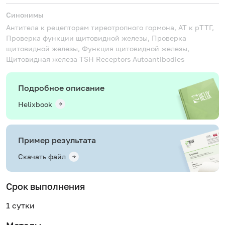
Синонимы
Антитела к рецепторам тиреотропного гормона, АТ к рТТГ,
Проверка функции щитовидной железы, Проверка
щитовидной железы, Функция щитовидной железы,
Щитовидная железа
TSH Receptors Autoantibodies
Подробное описание
Helixbook
Пример результата
Скачать файл
Срок выполнения
1 сутки