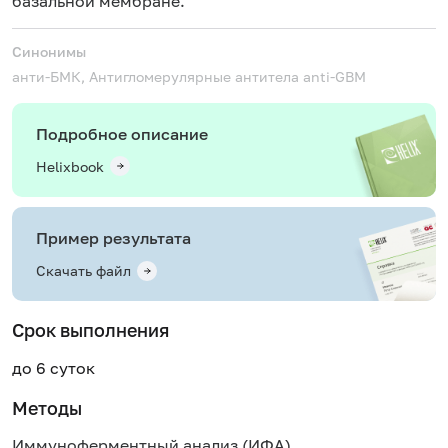
базальной мембране.
Синонимы
анти-БМК, Антигломерулярные антитела
anti-GBM
Подробное описание
Helixbook
Пример результата
Скачать файл
Срок выполнения
до 6 суток
Методы
Иммуноферментный анализ (ИФА)