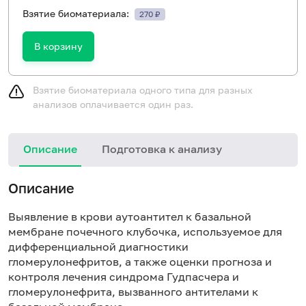
Взятие биоматериала:
270 ₽
В корзину
Взятие биоматериала одного типа для разных
анализов оплачивается один раз.
Описание
Подготовка к анализу
Н
Описание
Выявление в крови аутоантител к базальной
мембране почечного клубочка, используемое для
дифференциальной диагностики
гломерулонефритов, а также оценки прогноза и
контроля лечения синдрома Гудпасчера и
гломерулонефрита, вызванного антителами к