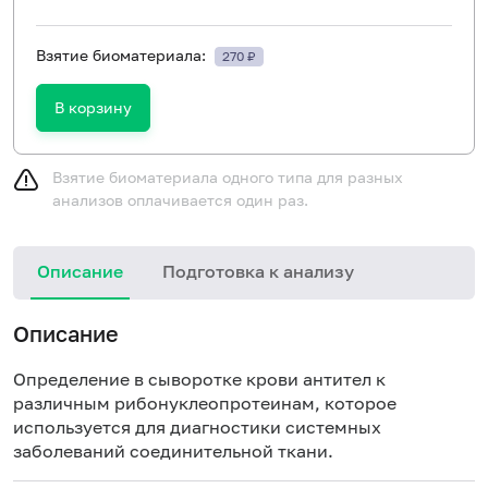
Взятие биоматериала:
270 ₽
В корзину
Взятие биоматериала одного типа для разных
анализов оплачивается один раз.
Описание
Подготовка к анализу
Н
Описание
Определение в сыворотке крови антител к
различным рибонуклеопротеинам, которое
используется для диагностики системных
заболеваний соединительной ткани.