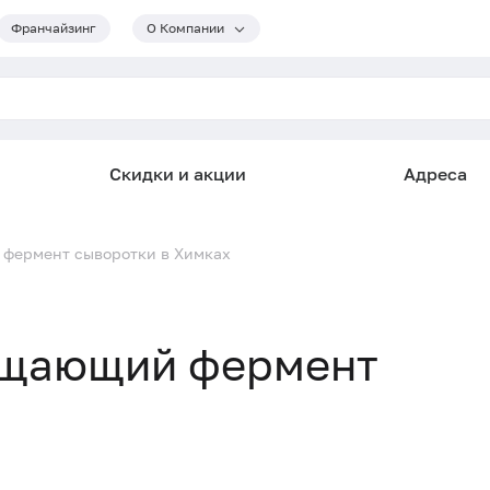
Франчайзинг
О Компании
Скидки и акции
Адреса
фермент сыворотки в Химках
ащающий фермент