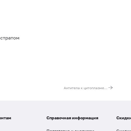
бстратом
Антитела к цитоплазме нейтрофилов, IgG (с определением типа свечения)
ентам
Справочная информация
Скидки
Подготовка к анализам
Скидки