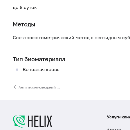
до 8 суток
Методы
Спектрофотометрический метод с пептидным су
Тип биоматериала
Венозная кровь
Антиперинуклеарный фактор, IgG
Услуги кли
Адреса