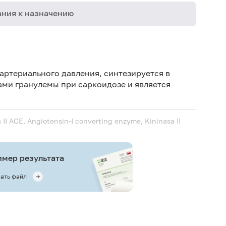
ния к назначению
Дет
Дет
 артериального давления, синтезируется в
ми гранулемы при саркоидозе и является
Иск
Не 
вод
 II
ACE, Angiotensin-I converting enzyme, Kininasa II
Иск
ис
Ис
мер результата
ис
ать файл
Не 