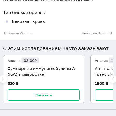
Тип биоматериала
Венозная кровь
Иммуноблот при полимиозите (Мi2b, Ku, Pm-Scl100, PM-Scl75, Jo-1, SRP, PL-7, PL-12 EJ, OJ, Ro-52)
Целиакия. Расширенное серологическое обследование
С этим исследованием часто заказывают
Анализ
08-009
Анализ
13
Суммарные иммуноглобулины A
Антитела 
(IgA) в сыворотке
трансглут
510 ₽
1605 ₽
Заказать