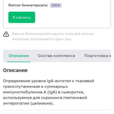
Взятие биоматериала:
270 ₽
В корзину
Взятие биоматериала одного типа для разных
анализов оплачивается один раз.
Описание
Состав комплекса
Подготовка к 
Описание
Определение уровня IgA-антител к тканевой
трансглутаминазе и суммарных
иммуноглобулинов A (IgA) в сыворотке,
используемое для скрининга глютеновой
энтеропатии (целиакии).