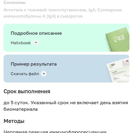
Синонимы
Антитела к тканевой трансглутаминазе, IgA, Суммарные
иммуноглобулины A (IgA) в сыворотке
Подробное описание
Helixbook
Пример результата
Скачать файл
Срок выполнения
до 5 суток. Указанный срок не включает день взятия
биоматериала
Методы
Непрямая реакция иммунофлюоресценции