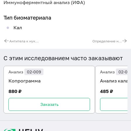
Иммуноферментный анализ (ИФА)
Тип биоматериала
Кал
Антитела к нуклеосомам, IgG
Определение неоптерина в сыворотке крови (диагностика туберкулёза и вирусных инфекций)
С этим исследованием часто заказывают
Анализ
02-009
Анализ
02-00
Копрограмма
Анализ кала 
880 ₽
485 ₽
Заказать