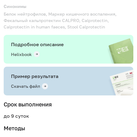
Синонимы
Белок нейтрофилов, Маркер кишечного воспаления,
Фекальный кальпротектин
CALPRO, Calprotectin,
Calprotectin in human faeces, Stool Calprotectin
Подробное описание
Helixbook
Пример результата
Скачать файл
Срок выполнения
до 9 суток
Методы