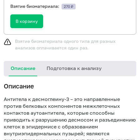
Взятие биоматериала:
270 ₽
В корзину
Взятие биоматериала одного типа для разных
анализов оплачивается один раз.
Описание
Подготовка к анализу
Н
Описание
Антитела к десмоглеину-3 – это направленные
против белковых компонентов межклеточных
контактов аутоантитела, которые способны
приводить к разрушению десмосом и разъединению
клеток в эпидермисе с образованием
внутриэпидермальных пузырей; являются