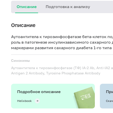
Описание
Подготовка к анализу
Описание
Аутоантитела к тирозинфосфатазе бета-клеток п
роль в патогенезе инсулинзависимого
сахарного 
маркерами развития сахарного диабета 1-го типа
Синонимы
Аутоантитела к тирозинфосфатазе (ТФ)
IA-2 Ab, Anti-IA2 
Antigen 2 Antibody, Tyrosine Phosphatase Antibody
Подробное описание
При
Helixbook
Скач