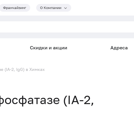
Франчайзинг
О Компании
Скидки и акции
Адреса
 (IA-2, IgG) в Химках
осфатазе (IA-2,