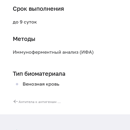
Срок выполнения
до 9 суток
Методы
Иммуноферментный анализ (ИФА)
Тип биоматериала
Венозная кровь
Антитела к антигенам клеток поджелудочной железы (GAD/IA-2), IgG