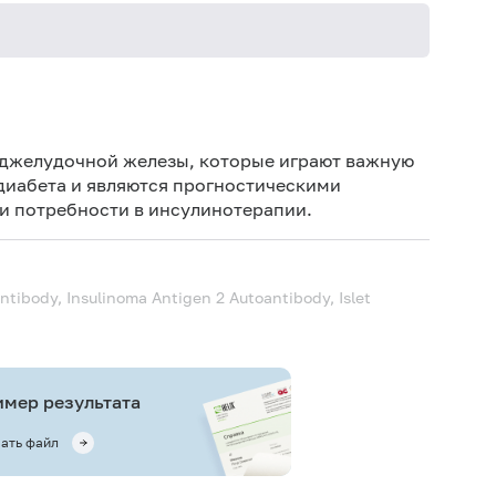
Не кури
оджелудочной железы, которые играют важную
диабета
и являются прогностическими
 и потребности в инсулинотерапии.
antibody, Insulinoma Antigen 2 Autoantibody, Islet
мер результата
ать файл