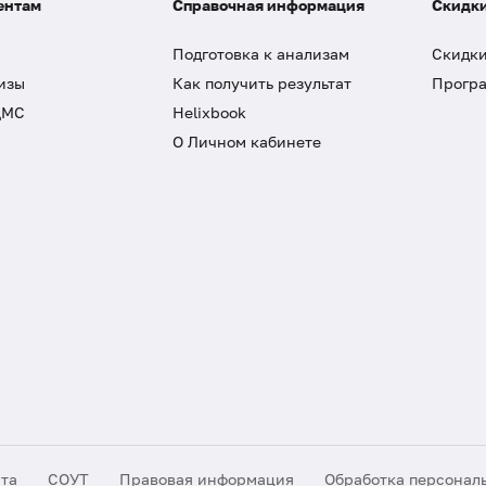
ентам
Справочная информация
Скидки
Подготовка к анализам
Скидки
изы
Как получить результат
Програ
ДМС
Helixbook
О Личном кабинете
йта
СОУТ
Правовая информация
Обработка персонал