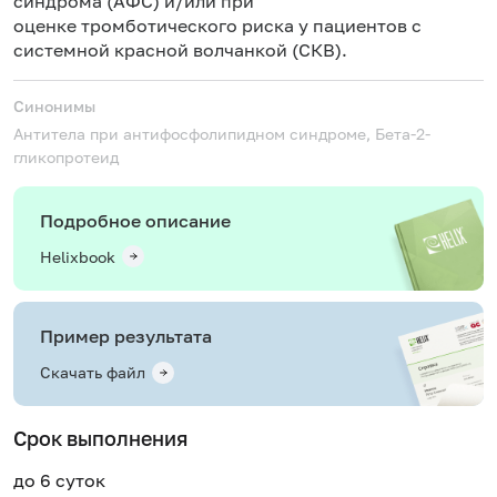
синдрома (АФС) и/или при
оценке тромботического риска у пациентов с
системной красной волчанкой (СКВ).
Синонимы
Антитела при антифосфолипидном синдроме, Бета-2-
гликопротеид
Подробное описание
Helixbook
Пример результата
Скачать файл
Срок выполнения
до 6 суток