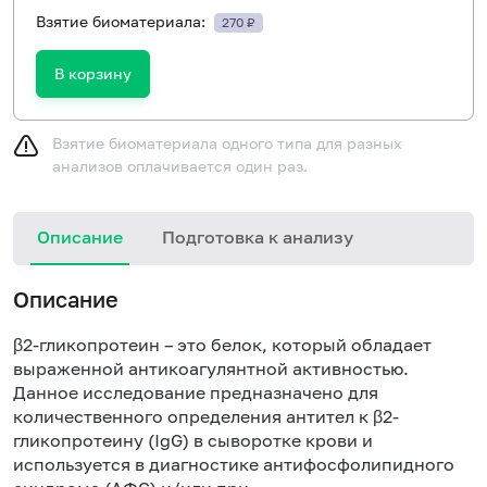
Взятие биоматериала:
270 ₽
В корзину
Взятие биоматериала одного типа для разных
анализов оплачивается один раз.
Описание
Подготовка к анализу
Н
Описание
β2-гликопротеин – это белок, который обладает
выраженной антикоагулянтной активностью.
Данное исследование предназначено для
количественного определения антител к β2-
гликопротеину (IgG) в сыворотке крови и
используется в диагностике антифосфолипидного