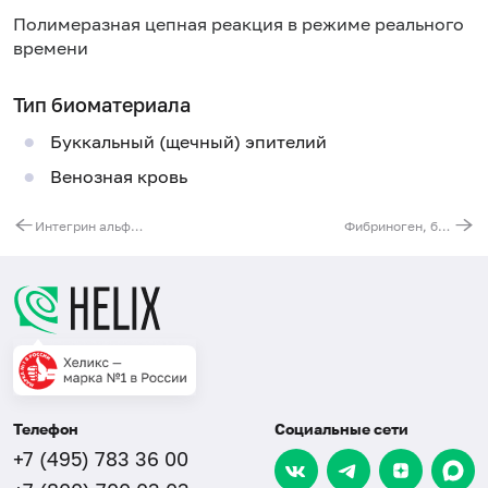
Полимеразная цепная реакция в режиме реального
времени
Тип биоматериала
Буккальный (щечный) эпителий
Венозная кровь
Интегрин альфа-2 (гликопротеин Ia/IIa тромбоцитов) (ITGA2). Выявление мутации C807T (нарушение синтеза белка)
Фибриноген, бета-полипептид (FGB). Выявление мутации G(-455)A (регуляторная область гена)
Телефон
Социальные сети
+7 (495) 783 36 00