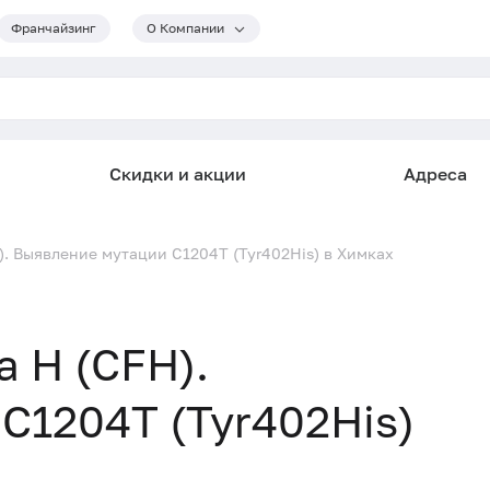
Франчайзинг
О Компании
Скидки и акции
Адреса
. Выявление мутации C1204T (Tyr402His) в Химках
 H (CFH).
C1204T (Tyr402His)