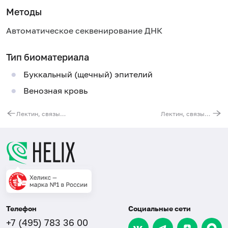
Методы
Автоматическое секвенирование ДНК
Тип биоматериала
Буккальный (щечный) эпителий
Венозная кровь
Лектин, связывающий маннозу (MBL2). Выявление мутации G(-221)C (регуляторная область гена)
Лектин, связывающий маннозу (MBL2). Выявление мутации C154T (Arg52Cys)
Телефон
Социальные сети
+7 (495) 783 36 00