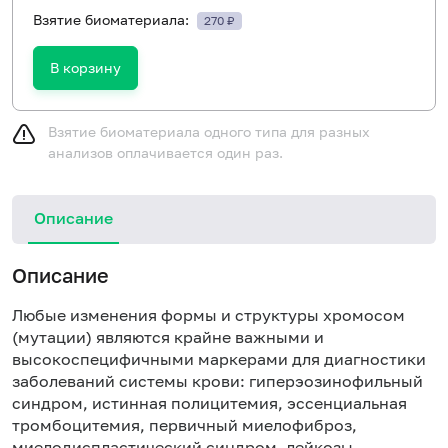
Взятие биоматериала:
270 ₽
В корзину
Взятие биоматериала одного типа для разных
анализов оплачивается один раз.
Описание
Описание
Любые изменения формы и структуры хромосом
(мутации) являются крайне важными и
высокоспецифичными маркерами для диагностики
заболеваний системы крови: гиперэозинофильный
синдром, истинная полицитемия, эссенциальная
тромбоцитемия, первичный миелофиброз,
миелодиспластический синдром, лейкозы,