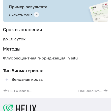
Пример результата
Скачать файл
Срок выполнения
до 18 суток
Методы
Флуоресцентная гибридизация in situ
Тип биоматериала
Венозная кровь
FISH-анализ перестроек гена BCL-6 (der(3)(q27)
FISH-анализ транслокации t(11;18)(q21;q21)