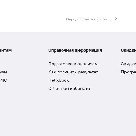
Определение чувствительности к иммуномодуляторам: Полиоксидоний детский
ентам
Справочная информация
Скидки
Подготовка к анализам
Скидки
изы
Как получить результат
Програ
ДМС
Helixbook
О Личном кабинете