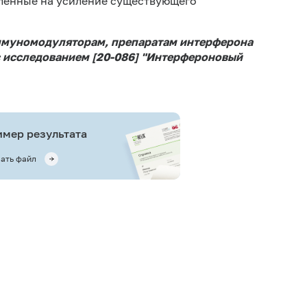
ленные на усиление существующего
иммуномодуляторам, препаратам интерферона
с исследованием [20-086] "Интерфероновый
мер результата
ать файл