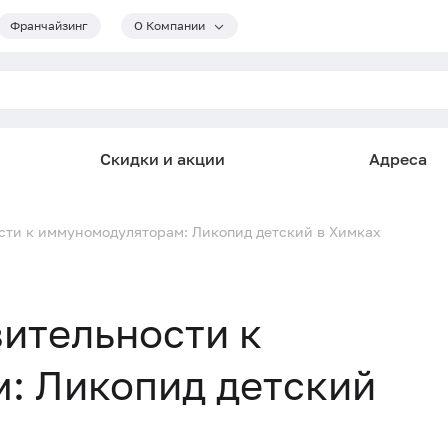
Франчайзинг
О Компании
Скидки и акции
Адреса
сти к иммуномодуляторам: Ликопид детский в Химках
ительности к
: Ликопид детский