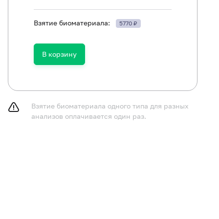
Взятие биоматериала:
5770 ₽
В корзину
ям в возрасте до 1 года не принимать пищу в течение 
принимать пищу в течение 2-3 часов до исследования,
газированную воду.
Взятие биоматериала одного типа для разных
анализов оплачивается один раз.
курить в течение 30 минут до исследования.