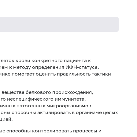
Дет
Не 
леток крови конкретного пациента к
не
ем к методу определения ИФН-статуса.
ике помогает оценить правильность тактики
Не 
 вещества белкового происхождения,
о неспецифического иммунитета,
ичных патогенных микроорганизмов.
оны способны активировать в организме целых
цией.
ые способны контролировать процессы и