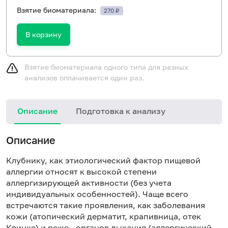
Взятие биоматериала:
270 ₽
В корзину
Взятие биоматериала одного типа для разных
анализов оплачивается один раз.
Описание
Подготовка к анализу
Н
Описание
Клубнику, как этиологический фактор пищевой
аллергии относят к высокой степени
аллергизирующей активности (без учета
индивидуальных особенностей). Чаще всего
встречаются такие проявления, как заболевания
кожи (атопический дерматит, крапивница, отек
Квинке) и реже - органов дыхания (аллергический