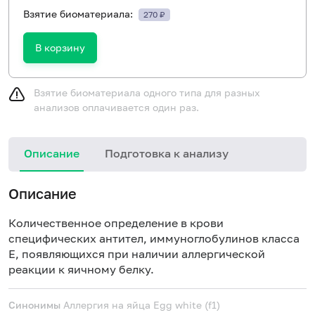
Взятие биоматериала:
270 ₽
В корзину
Взятие биоматериала одного типа для разных
анализов оплачивается один раз.
Описание
Подготовка к анализу
Н
Описание
Количественное определение в крови
специфических антител, иммуноглобулинов класса
E, появляющихся при наличии аллергической
реакции к яичному белку.
Синонимы
Аллергия на яйца
Egg white (f1)