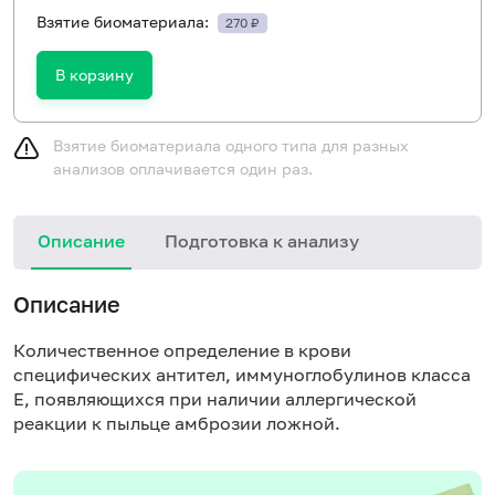
Взятие биоматериала:
270 ₽
В корзину
Взятие биоматериала одного типа для разных
анализов оплачивается один раз.
Описание
Подготовка к анализу
Н
Описание
Количественное определение в крови
специфических антител, иммуноглобулинов класса
E, появляющихся при наличии аллергической
реакции к пыльце амброзии ложной.