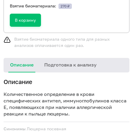
Взятие биоматериала:
270 ₽
В корзину
Взятие биоматериала одного типа для разных
анализов оплачивается один раз.
Описание
Подготовка к анализу
Н
Описание
Количественное определение в крови
специфических антител, иммуноглобулинов класса
E, появляющихся при наличии аллергической
реакции к пыльце люцерны.
Синонимы
Люцерна посевная