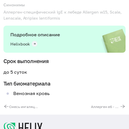
Синонимы
Аллерген-специфический IgE к лебеде
Allergen w15, Scale,
Lenscale, Atriplex lentiformis
Подробное описание
Helixbook
Срок выполнения
до 5 суток
Тип биоматериала
Венозная кровь
Смесь ингаляционных аллергенов № 7 (IgG): эпителий кошки, перхоть собаки, эпителий кролика, перхоть лошади, клещ Dermatophagoides pteronyssinus
Аллерген е6 - эпителий морской свинки, IgE, ИФА