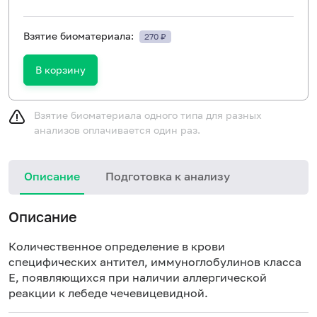
Взятие биоматериала:
270 ₽
В корзину
Взятие биоматериала одного типа для разных
анализов оплачивается один раз.
Описание
Подготовка к анализу
Н
Описание
Количественное определение в крови
специфических антител, иммуноглобулинов класса
E, появляющихся при наличии аллергической
реакции к лебеде чечевицевидной.