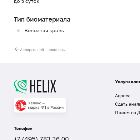
до 5 суток
Тип биоматериала
Венозная кровь
Аллерген m9 - плесневый гриб Fusarium proliferatum (F. moniliforme), IgE, ИФА
Услуги кли
Адреса
Сдать анал
Прием по 
Телефон
+7 (495) 783 36 00