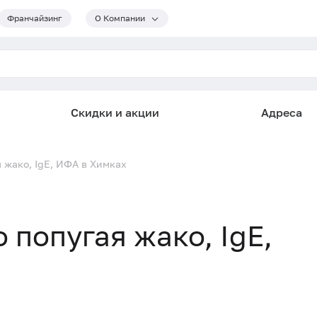
Франчайзинг
О Компании
Скидки и акции
Адреса
я жако, IgE, ИФА в Химках
о попугая жако, IgE,