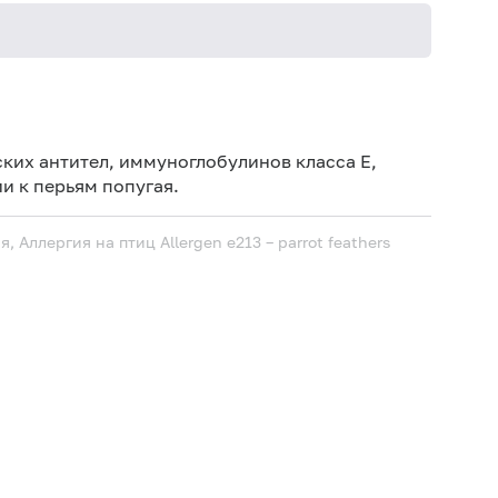
Не кури
ких антител, иммуноглобулинов класса E,
и к перьям попугая.
я, Аллергия на птиц
Allergen e213 – parrot feathers