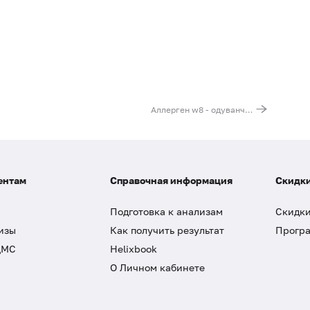
Аллерген w8 - одуванчик, IgE, ИФА
ентам
Справочная информация
Скидки
Подготовка к анализам
Скидки
изы
Как получить результат
Програ
ДМС
Helixbook
О Личном кабинете