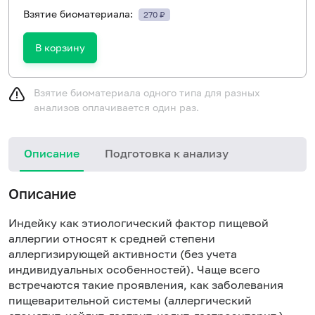
Взятие биоматериала:
270 ₽
В корзину
Взятие биоматериала одного типа для разных
анализов оплачивается один раз.
Описание
Подготовка к анализу
Н
Описание
Индейку как этиологический фактор пищевой
аллергии относят к средней степени
аллергизирующей активности (без учета
индивидуальных особенностей). Чаще всего
встречаются такие проявления, как заболевания
пищеварительной системы (аллергический