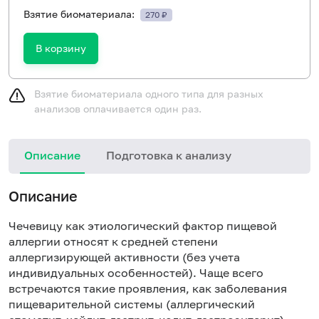
Взятие биоматериала:
270 ₽
В корзину
Взятие биоматериала одного типа для разных
анализов оплачивается один раз.
Описание
Подготовка к анализу
Н
Описание
Чечевицу как этиологический фактор пищевой
аллергии относят к средней степени
аллергизирующей активности (без учета
индивидуальных особенностей). Чаще всего
встречаются такие проявления, как заболевания
пищеварительной системы (аллергический