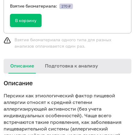
Взятие биоматериала:
270 ₽
В корзину
Взятие биоматериала одного типа для разных
анализов оплачивается один раз.
Описание
Подготовка к анализу
Н
Описание
Персики как этиологический фактор пищевой
аллергии относят к средней степени
аллергизирующей активности (без учета
индивидуальных особенностей). Чаще всего
встречаются такие проявления, как заболевания
пищеварительной системы (аллергический