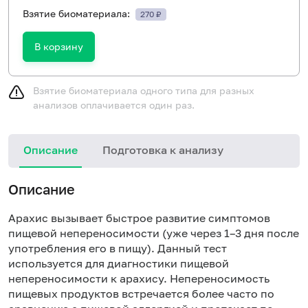
Взятие биоматериала:
270 ₽
В корзину
Взятие биоматериала одного типа для разных
анализов оплачивается один раз.
Описание
Подготовка к анализу
Н
Описание
Арахис вызывает быстрое развитие симптомов
пищевой непереносимости (уже через 1–3 дня после
употребления его в пищу). Данный тест
используется для диагностики пищевой
непереносимости к арахису. Непереносимость
пищевых продуктов встречается более часто по