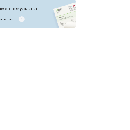
мер результата
ать файл