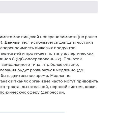
Не кури
симптомов пищевой непереносимости (не ранее
у). Данный тест используется для диагностики
Непереносимость пищевых продуктов
 аллергией и протекает по типу аллергических
инов G (IgG-опосредованных). При этом
 замедленного типа, что более опасно,
левания будут развиваться медленно (до
е быть длительное время. Медленно
анах и тканях организма часто могут приводить
о тракта, дыхательной, нервной систем, кожи,
а психическую сферу (депрессии,