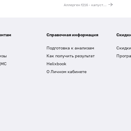
Аллерген f216 - капуста кочанная, IgG
ентам
Справочная информация
Скидки
Подготовка к анализам
Скидки
изы
Как получить результат
Програ
ДМС
Helixbook
О Личном кабинете