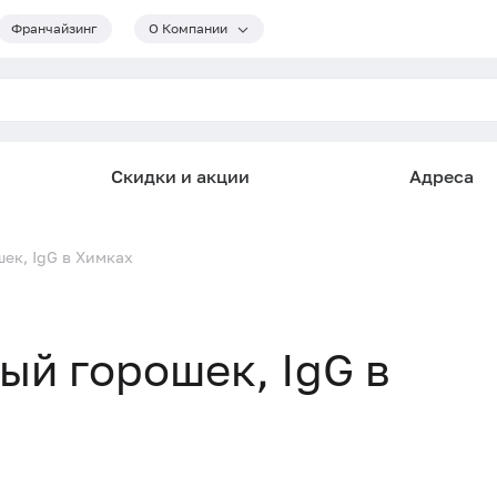
Франчайзинг
О Компании
Скидки и акции
Адреса
шек, IgG в Химках
ный горошек, IgG в