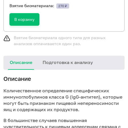
Взятие биоматериала:
270 ₽
В корзину
Взятие биоматериала одного типа для разных
анализов оплачивается один раз.
Описание
Подготовка к анализу
Н
Описание
Количественное определение специфических
иммуноглобулинов класса
G
(Ig
G
-антител), которые
могут быть признаком пищевой непереносимости
яиц и содержащих их продуктов.
В большинстве случаев повышенная
чувствительность к пищевым аллергенам связана с