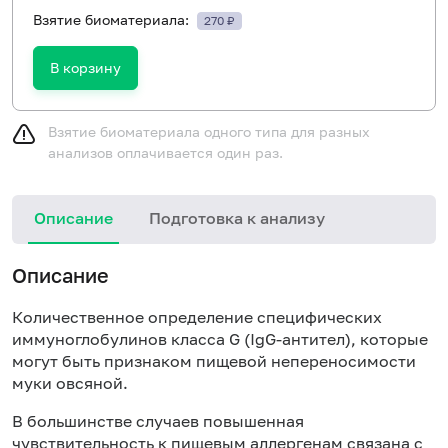
Взятие биоматериала:
270 ₽
В корзину
Взятие биоматериала одного типа для разных
анализов оплачивается один раз.
Описание
Подготовка к анализу
Н
Описание
Количественное определение специфических
иммуноглобулинов класса
G
(Ig
G
-антител), которые
могут быть признаком пищевой непереносимости
муки овсяной.
В большинстве случаев повышенная
чувствительность к пищевым аллергенам связана с